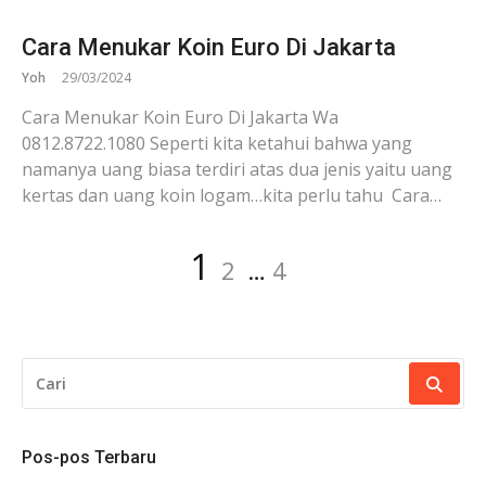
Cara Menukar Koin Euro Di Jakarta
Yoh
29/03/2024
Cara Menukar Koin Euro Di Jakarta Wa
0812.8722.1080 Seperti kita ketahui bahwa yang
namanya uang biasa terdiri atas dua jenis yaitu uang
kertas dan uang koin logam…kita perlu tahu Cara…
Paginasi
Laman
Laman
Laman
1
2
…
4
pos
CARI
UNTUK:
Pos-pos Terbaru