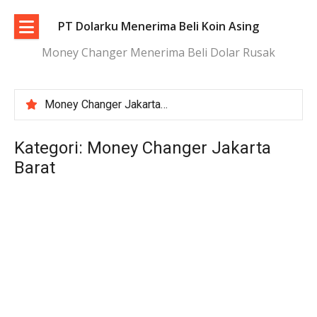
Lompat
ke
PT Dolarku Menerima Beli Koin Asing
konten
Money Changer Menerima Beli Dolar Rusak
Money Changer Jakarta | Layanan Aman dan Kurs Transparan
Penukaran Uang Asing Jakarta Aman, Transparan, dan Terpercaya
Tukar Dolar Terdekat Jakarta dengan Proses Cepat dan Aman
Kategori:
Money Changer Jakarta
Tempat Tukar Koin Asing di Jakarta | Aman dan Terpercaya
Barat