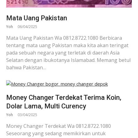
Mata Uang Pakistan
Yoh
06/04/2025
Mata Uang Pakistan Wa 0812.8722.1080 Berbicara
tentang mata uang Pakistan maka kita akan teringat
pada sebuah negara yang terletak di daerah Asia
Selatan dengan ibukotanya Islamabad. Memang betul
bahwa Pakistan…
Money Changer Terdekat Terima Koin,
Dolar Lama, Multi Curency
Yoh
03/04/2025
Money Changer Terdekat Wa 0812.8722.1080
Seseorang yang sedang memikirkan untuk