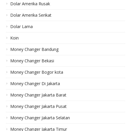
Dolar Amerika Rusak
Dolar Amerika Serikat
Dolar Lama
Koin
Money Changer Bandung
Money Changer Bekasi
Money Changer Bogor kota
Money Changer Di Jakarta
Money Changer Jakarta Barat
Money Changer Jakarta Pusat
Money Changer Jakarta Selatan
Money Changer Jakarta Timur