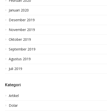
Februari 2020
Januari 2020
Desember 2019
November 2019
Oktober 2019
September 2019
Agustus 2019
Juli 2019
Kategori
Artikel
Dolar