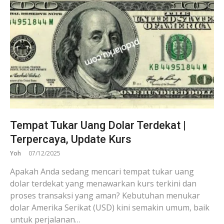
Tempat Tukar Uang Dolar Terdekat |
Terpercaya, Update Kurs
Yoh
07/12/2025
Apakah Anda sedang mencari tempat tukar uang
dolar terdekat yang menawarkan kurs terkini dan
proses transaksi yang aman? Kebutuhan menukar
dolar Amerika Serikat (USD) kini semakin umum, baik
untuk perjalanan…