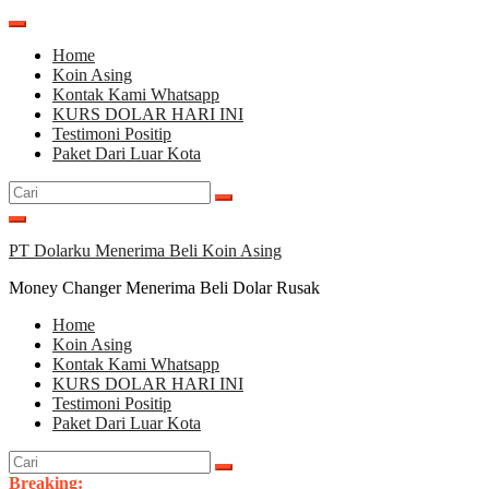
Lompat
ke
Home
konten
Koin Asing
Kontak Kami Whatsapp
KURS DOLAR HARI INI
Testimoni Positip
Paket Dari Luar Kota
Cari
untuk:
PT Dolarku Menerima Beli Koin Asing
Money Changer Menerima Beli Dolar Rusak
Home
Koin Asing
Kontak Kami Whatsapp
KURS DOLAR HARI INI
Testimoni Positip
Paket Dari Luar Kota
Cari
untuk:
Breaking: