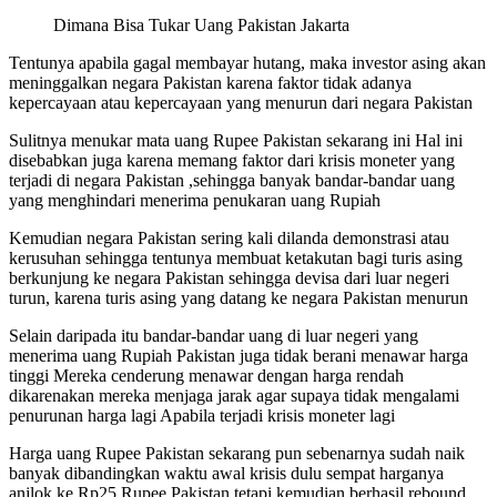
Dimana Bisa Tukar Uang Pakistan Jakarta
Tentunya apabila gagal membayar hutang, maka investor asing akan
meninggalkan negara Pakistan karena faktor tidak adanya
kepercayaan atau kepercayaan yang menurun dari negara Pakistan
Sulitnya menukar mata uang Rupee Pakistan sekarang ini Hal ini
disebabkan juga karena memang faktor dari krisis moneter yang
terjadi di negara Pakistan ,sehingga banyak bandar-bandar uang
yang menghindari menerima penukaran uang Rupiah
Kemudian negara Pakistan sering kali dilanda demonstrasi atau
kerusuhan sehingga tentunya membuat ketakutan bagi turis asing
berkunjung ke negara Pakistan sehingga devisa dari luar negeri
turun, karena turis asing yang datang ke negara Pakistan menurun
Selain daripada itu bandar-bandar uang di luar negeri yang
menerima uang Rupiah Pakistan juga tidak berani menawar harga
tinggi Mereka cenderung menawar dengan harga rendah
dikarenakan mereka menjaga jarak agar supaya tidak mengalami
penurunan harga lagi Apabila terjadi krisis moneter lagi
Harga uang Rupee Pakistan sekarang pun sebenarnya sudah naik
banyak dibandingkan waktu awal krisis dulu sempat harganya
anjlok ke Rp25 Rupee Pakistan tetapi kemudian berhasil rebound