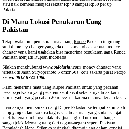
atau naik kembali menjadi sekitar Rp40 sampai Rp50 per up
Pakistan
Di Mana Lokasi Penukaran Uang
Pakistan
Tetapi walaupun penukaran mata uang
Rupee
Pakistan tergolong
sulit di money changer yang ada di Jakarta ini ada sebuah money
changer yang kami usahakan bisa menerima penukaran uang Rupee
Pakistan menjadi Rupiah Indonesia
Silakan menghubungi
www.ptdolarku.com
money changer yang
terletak di Jalan Suryopranoto Nomor 50a kota Jakarta pusat Petojo
ke
wa 0812 8722 1080
Kami menerima mata uang
Rupee
Pakistan untuk yang pecahan
besar saja Kalau yang pecahan kecil-kecil sebenarnya tidak kami
terima yaitu yang pecahan 20 rupee itu karena nilainya terlalu kecil.
Hendaknya menukarkan uang
Rupee
Pakistan ke tempat kami ialah
uang yang dalam kondisi bagus saja tidak mau yang sudah sangat
jelek karena kami juga tidak bisa jual lagi kalau kondisi banget
sangat jelek Memang uang dari negara-negara seperti Pakistan
Bangladesh Nepal Srilanka seringkali ditemui uang dalam kondisi