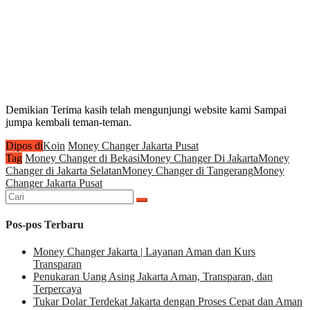
Demikian Terima kasih telah mengunjungi website kami Sampai
jumpa kembali teman-teman.
Dipos di
Koin
Money Changer Jakarta Pusat
Tag
Money Changer di Bekasi
Money Changer Di Jakarta
Money
Changer di Jakarta Selatan
Money Changer di Tangerang
Money
Changer Jakarta Pusat
Cari
untuk:
Pos-pos Terbaru
Money Changer Jakarta | Layanan Aman dan Kurs
Transparan
Penukaran Uang Asing Jakarta Aman, Transparan, dan
Terpercaya
Tukar Dolar Terdekat Jakarta dengan Proses Cepat dan Aman