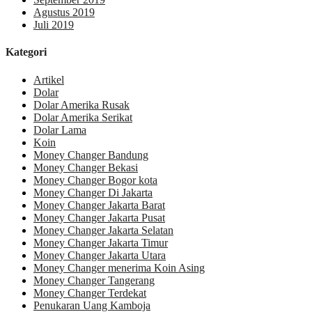
Agustus 2019
Juli 2019
Kategori
Artikel
Dolar
Dolar Amerika Rusak
Dolar Amerika Serikat
Dolar Lama
Koin
Money Changer Bandung
Money Changer Bekasi
Money Changer Bogor kota
Money Changer Di Jakarta
Money Changer Jakarta Barat
Money Changer Jakarta Pusat
Money Changer Jakarta Selatan
Money Changer Jakarta Timur
Money Changer Jakarta Utara
Money Changer menerima Koin Asing
Money Changer Tangerang
Money Changer Terdekat
Penukaran Uang Kamboja