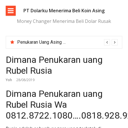
Lompat
ke
PT Dolarku Menerima Beli Koin Asing
konten
Money Changer Menerima Beli Dolar Rusak
Penukaran Uang Asing Jakarta Aman, Transparan, dan Terpercaya
Dimana Penukaran uang
Rubel Rusia
Yoh
28/08/2019
Dimana Penukaran uang
Rubel Rusia Wa
0812.8722.1080….0818.928.