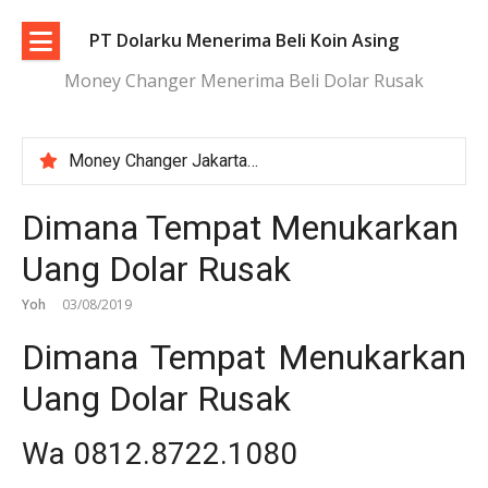
Lompat
ke
PT Dolarku Menerima Beli Koin Asing
konten
Money Changer Menerima Beli Dolar Rusak
Money Changer Jakarta | Layanan Aman dan Kurs Transparan
Penukaran Uang Asing Jakarta Aman, Transparan, dan Terpercaya
Tukar Dolar Terdekat Jakarta dengan Proses Cepat dan Aman
Dimana Tempat Menukarkan
Tempat Tukar Koin Asing di Jakarta | Aman dan Terpercaya
Uang Dolar Rusak
Yoh
03/08/2019
Dimana Tempat Menukarkan
Uang Dolar Rusak
Wa 0812.8722.1080