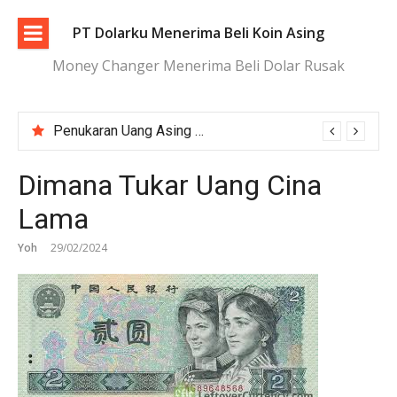
Lompat
ke
PT Dolarku Menerima Beli Koin Asing
konten
Money Changer Menerima Beli Dolar Rusak
Penukaran Uang Asing Jakarta Aman, Transparan, dan Terpercaya
Tukar Dolar Terdekat Jakarta dengan Proses Cepat dan Aman
Dimana Tukar Uang Cina
Lama
Yoh
29/02/2024