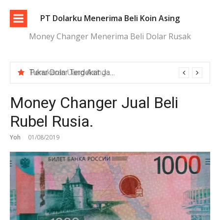
Lompat
ke
PT Dolarku Menerima Beli Koin Asing
konten
Money Changer Menerima Beli Dolar Rusak
Tukar Dolar Terdekat Jakarta dengan Proses Cepat dan Aman
Money Changer Jual Beli
Rubel Rusia.
Yoh
01/08/2019