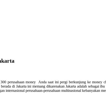
akarta
ri 300 perusahaan money Anda saat ini pergi berkunjung ke money c
erada di Jakarta ini memang dikarenakan Jakarta adalah sebagai ibu k
an internasional perusahaan-perusahaan multinasional kebanyakan memp