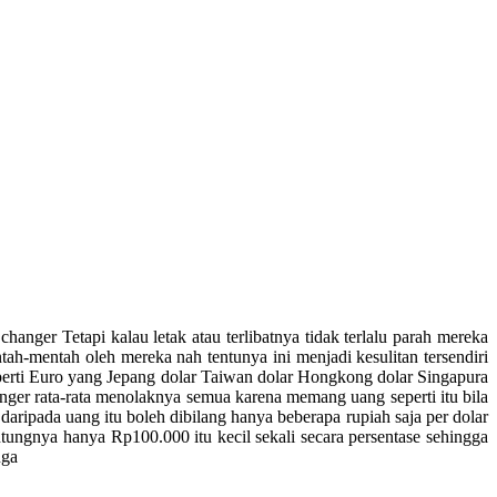
hanger Tetapi kalau letak atau terlibatnya tidak terlalu parah mereka
ah-mentah oleh mereka nah tentunya ini menjadi kesulitan tersendiri
eperti Euro yang Jepang dolar Taiwan dolar Hongkong dolar Singapura
hanger rata-rata menolaknya semua karena memang uang seperti itu bila
aripada uang itu boleh dibilang hanya beberapa rupiah saja per dolar
ngnya hanya Rp100.000 itu kecil sekali secara persentase sehingga
uga