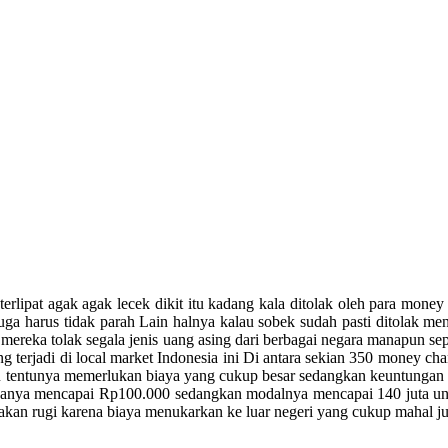
erlipat agak agak lecek dikit itu kadang kala ditolak oleh para money c
ga harus tidak parah Lain halnya kalau sobek sudah pasti ditolak ment
g mereka tolak segala jenis uang asing dari berbagai negara manapun s
ng terjadi di local market Indonesia ini Di antara sekian 350 money c
itu tentunya memerlukan biaya yang cukup besar sedangkan keuntungan d
 hanya mencapai Rp100.000 sedangkan modalnya mencapai 140 juta untu
 akan rugi karena biaya menukarkan ke luar negeri yang cukup mahal j