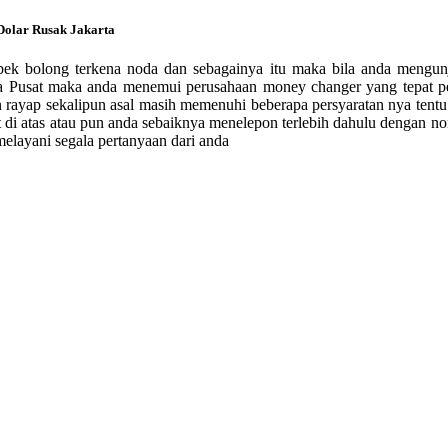
Dolar Rusak Jakarta
bek bolong terkena noda dan sebagainya itu maka bila anda mengun
 Pusat maka anda menemui perusahaan money changer yang tepat per
n rayap sekalipun asal masih memenuhi beberapa persyaratan nya tent
at di atas atau pun anda sebaiknya menelepon terlebih dahulu dengan
elayani segala pertanyaan dari anda