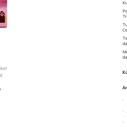
Ku
Pe
Tr
Tu
Ce
Te
da
Mo
da
ikel
K
at
Ar
a