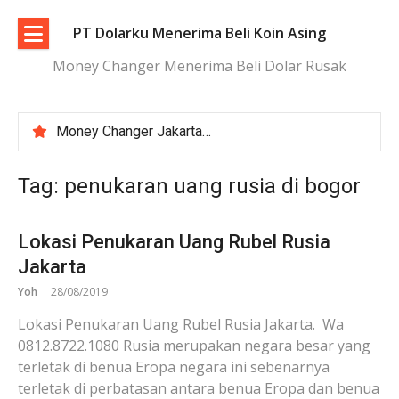
Lompat
ke
PT Dolarku Menerima Beli Koin Asing
konten
Money Changer Menerima Beli Dolar Rusak
Money Changer Jakarta | Layanan Aman dan Kurs Transparan
Penukaran Uang Asing Jakarta Aman, Transparan, dan Terpercaya
Tukar Dolar Terdekat Jakarta dengan Proses Cepat dan Aman
Tag:
penukaran uang rusia di bogor
Tempat Tukar Koin Asing di Jakarta | Aman dan Terpercaya
Lokasi Penukaran Uang Rubel Rusia
Jakarta
Yoh
28/08/2019
Lokasi Penukaran Uang Rubel Rusia Jakarta. Wa
0812.8722.1080 Rusia merupakan negara besar yang
terletak di benua Eropa negara ini sebenarnya
terletak di perbatasan antara benua Eropa dan benua