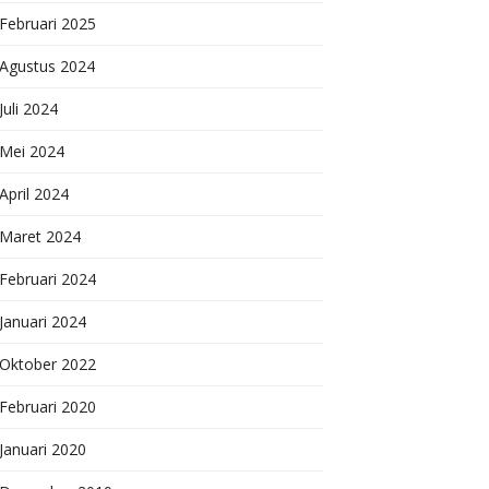
Februari 2025
Agustus 2024
Juli 2024
Mei 2024
April 2024
Maret 2024
Februari 2024
Januari 2024
Oktober 2022
Februari 2020
Januari 2020