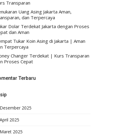
rs Transparan
nukaran Uang Asing Jakarta Aman,
ansparan, dan Terpercaya
kar Dolar Terdekat Jakarta dengan Proses
pat dan Aman
mpat Tukar Koin Asing di Jakarta | Aman
n Terpercaya
ney Changer Terdekat | Kurs Transparan
n Proses Cepat
omentar Terbaru
sip
Desember 2025
April 2025
Maret 2025