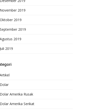
Desember 2019
November 2019
Oktober 2019
September 2019
Agustus 2019
Juli 2019
tegori
Artikel
Dolar
Dolar Amerika Rusak
Dolar Amerika Serikat