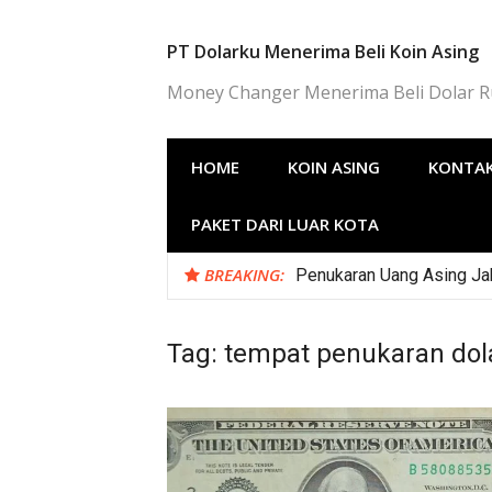
Lompat
ke
PT Dolarku Menerima Beli Koin Asing
konten
Money Changer Menerima Beli Dolar 
HOME
KOIN ASING
KONTAK
PAKET DARI LUAR KOTA
BREAKING:
Penukaran Uang Asing Jak
Tag:
tempat penukaran dol