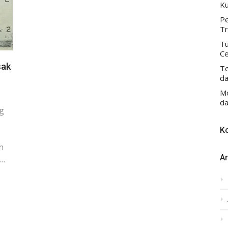
Ku
Pe
Tr
Tu
Ce
sak
Te
da
Mo
da
g
K
n
Ar
n…