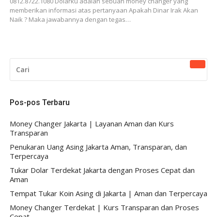
0812.8722.1080 Dolarku adalah sebuah money changer yang
memberikan informasi atas pertanyaan Apakah Dinar Irak Akan
Naik ? Maka jawabannya dengan tegas…
CARI
UNTUK:
Pos-pos Terbaru
Money Changer Jakarta | Layanan Aman dan Kurs
Transparan
Penukaran Uang Asing Jakarta Aman, Transparan, dan
Terpercaya
Tukar Dolar Terdekat Jakarta dengan Proses Cepat dan
Aman
Tempat Tukar Koin Asing di Jakarta | Aman dan Terpercaya
Money Changer Terdekat | Kurs Transparan dan Proses
Cepat