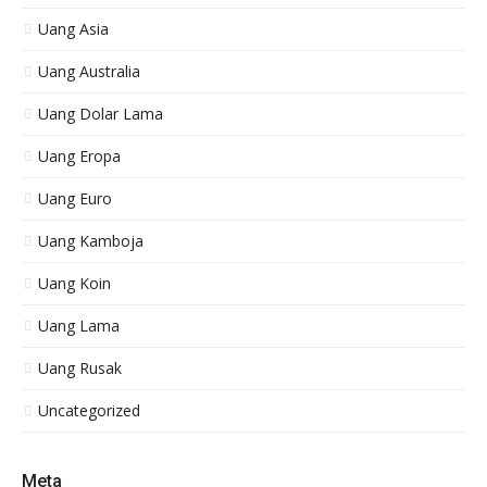
Uang Asia
Uang Australia
Uang Dolar Lama
Uang Eropa
Uang Euro
Uang Kamboja
Uang Koin
Uang Lama
Uang Rusak
Uncategorized
Meta