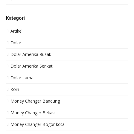
Kategori
Artikel
Dolar
Dolar Amerika Rusak
Dolar Amerika Serikat
Dolar Lama
Koin
Money Changer Bandung
Money Changer Bekasi
Money Changer Bogor kota