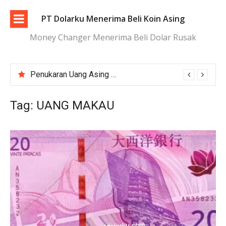
Lompat
ke
PT Dolarku Menerima Beli Koin Asing
konten
Money Changer Menerima Beli Dolar Rusak
Penukaran Uang Asing Jakarta Aman, Transparan, dan Terpercaya
Tag:
UANG MAKAU