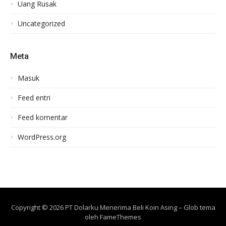
Uang Rusak
Uncategorized
Meta
Masuk
Feed entri
Feed komentar
WordPress.org
Copyright © 2026 PT Dolarku Menerima Beli Koin Asing
–
Glob tema
oleh
FameThemes