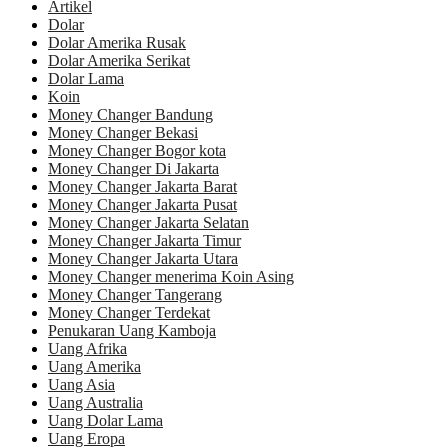
Artikel
Dolar
Dolar Amerika Rusak
Dolar Amerika Serikat
Dolar Lama
Koin
Money Changer Bandung
Money Changer Bekasi
Money Changer Bogor kota
Money Changer Di Jakarta
Money Changer Jakarta Barat
Money Changer Jakarta Pusat
Money Changer Jakarta Selatan
Money Changer Jakarta Timur
Money Changer Jakarta Utara
Money Changer menerima Koin Asing
Money Changer Tangerang
Money Changer Terdekat
Penukaran Uang Kamboja
Uang Afrika
Uang Amerika
Uang Asia
Uang Australia
Uang Dolar Lama
Uang Eropa