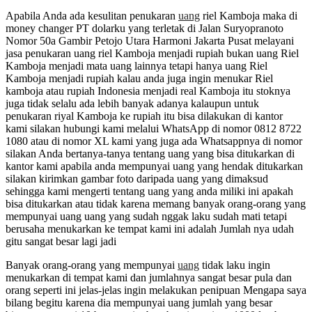
Apabila Anda ada kesulitan penukaran
uang
riel Kamboja maka di
money changer PT dolarku yang terletak di Jalan Suryopranoto
Nomor 50a Gambir Petojo Utara Harmoni Jakarta Pusat melayani
jasa penukaran uang riel Kamboja menjadi rupiah bukan uang Riel
Kamboja menjadi mata uang lainnya tetapi hanya uang Riel
Kamboja menjadi rupiah kalau anda juga ingin menukar Riel
kamboja atau rupiah Indonesia menjadi real Kamboja itu stoknya
juga tidak selalu ada lebih banyak adanya kalaupun untuk
penukaran riyal Kamboja ke rupiah itu bisa dilakukan di kantor
kami silakan hubungi kami melalui WhatsApp di nomor 0812 8722
1080 atau di nomor XL kami yang juga ada Whatsappnya di nomor
silakan Anda bertanya-tanya tentang uang yang bisa ditukarkan di
kantor kami apabila anda mempunyai uang yang hendak ditukarkan
silakan kirimkan gambar foto daripada uang yang dimaksud
sehingga kami mengerti tentang uang yang anda miliki ini apakah
bisa ditukarkan atau tidak karena memang banyak orang-orang yang
mempunyai uang uang yang sudah nggak laku sudah mati tetapi
berusaha menukarkan ke tempat kami ini adalah Jumlah nya udah
gitu sangat besar lagi jadi
Banyak orang-orang yang mempunyai
uang
tidak laku ingin
menukarkan di tempat kami dan jumlahnya sangat besar pula dan
orang seperti ini jelas-jelas ingin melakukan penipuan Mengapa saya
bilang begitu karena dia mempunyai uang jumlah yang besar