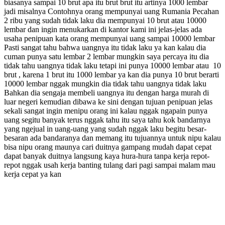
biasanya sampai 10 brut apa itu brut brut itu artinya 1000 lembar
jadi misalnya Contohnya orang mempunyai uang Rumania Pecahan
2 ribu yang sudah tidak laku dia mempunyai 10 brut atau 10000
lembar dan ingin menukarkan di kantor kami ini jelas-jelas ada
usaha penipuan kata orang mempunyai uang sampai 10000 lembar
Pasti sangat tahu bahwa uangnya itu tidak laku ya kan kalau dia
cuman punya satu lembar 2 lembar mungkin saya percaya itu dia
tidak tahu uangnya tidak laku tetapi ini punya 10000 lembar atau 10
brut , karena 1 brut itu 1000 lembar ya kan dia punya 10 brut berarti
10000 lembar nggak mungkin dia tidak tahu uangnya tidak laku
Bahkan dia sengaja membeli uangnya itu dengan harga murah di
luar negeri kemudian dibawa ke sini dengan tujuan penipuan jelas
sekali sangat ingin menipu orang ini kalau nggak ngapain punya
uang segitu banyak terus nggak tahu itu saya tahu kok bandarnya
yang ngejual in uang-uang yang sudah nggak laku begitu besar-
besaran ada bandaranya dan memang itu tujuannya untuk nipu kalau
bisa nipu orang maunya cari duitnya gampang mudah dapat cepat
dapat banyak duitnya langsung kaya hura-hura tanpa kerja repot-
repot nggak usah kerja banting tulang dari pagi sampai malam mau
kerja cepat ya kan