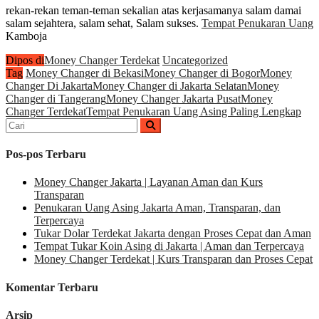
rekan-rekan teman-teman sekalian atas kerjasamanya salam damai
salam sejahtera, salam sehat, Salam sukses.
Tempat Penukaran Uang
Kamboja
Dipos di
Money Changer Terdekat
Uncategorized
Tag
Money Changer di Bekasi
Money Changer di Bogor
Money
Changer Di Jakarta
Money Changer di Jakarta Selatan
Money
Changer di Tangerang
Money Changer Jakarta Pusat
Money
Changer Terdekat
Tempat Penukaran Uang Asing Paling Lengkap
Cari
untuk:
Pos-pos Terbaru
Money Changer Jakarta | Layanan Aman dan Kurs
Transparan
Penukaran Uang Asing Jakarta Aman, Transparan, dan
Terpercaya
Tukar Dolar Terdekat Jakarta dengan Proses Cepat dan Aman
Tempat Tukar Koin Asing di Jakarta | Aman dan Terpercaya
Money Changer Terdekat | Kurs Transparan dan Proses Cepat
Komentar Terbaru
Arsip