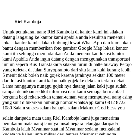
Riel Kamboja
Untuk penukaran uang Riel Kamboja di kantor kami ini silakan
datang langsung ke kantor kami apabila anda kesulitan menemui
lokasi kantor kami silakan hubungi lewat WhatsApp dan kami akan
bantu dengan memberikan foto gambar Google Map lokasi kantor
kami itu sehingga memudahkan Anda menemukan lokasi kantor
kami Apabila Anda ingin datang dengan menggunakan transportasi
umum seperti Bus TransJakarta silakan turun di halte busway Petojo
yang terletak di Jalan Suryopranoto dari situ jalan kaki kurang lebih
5 menit tidak boleh naik gojek karena jaraknya sekitar 100 meter
dari lokasi kantor kami kalau naik gojek ke deketan terlalu dekat
Lama
nunggunya nunggu gojek nya datang jalan kaki juga sudah
sampai demikian sedikit informasi dari kami semoga bermanfaat
berguna bagi rekan-rekan teman-teman yang mempunyai uang asing
yang sulit ditukarkan hubungi nomor whatsApp kami 0812 8722
1080 Salam sukses salam bahagia salam Makmur God bless you
selain daripada mata
uang
Riel Kamboja kami juga menerima
penukaran mata uang lainnya misal negara tetangga daripada
Kamboja ialah Myanmar saat ini Myanmar sedang mengalami
kudeta ya kalau junta militer dari tentara Myanmar sehingga