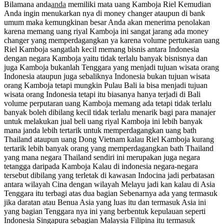
Bilamana anda
anda
memiliki mata uang Kamboja Riel Kemudian
Anda ingin menukarkan nya di money changer ataupun di bank
umum maka kemungkinan besar Anda akan menerima penolakan
karena memang uang riyal Kamboja ini sangat jarang ada money
changer yang memperdagangkan ya karena volume pertukaran uang
Riel Kamboja sangatlah kecil memang bisnis antara Indonesia
dengan negara Kamboja yaitu tidak terlalu banyak bisnisnya dan
juga Kamboja bukanlah Tenggara yang menjadi tujuan wisata orang
Indonesia ataupun juga sebaliknya Indonesia bukan tujuan wisata
orang Kamboja tetapi mungkin Pulau Bali ia bisa menjadi tujuan
wisata orang Indonesia tetapi itu biasanya hanya terjadi di Bali
volume perputaran uang Kamboja memang ada tetapi tidak terlalu
banyak boleh dibilang kecil tidak terlalu menarik bagi para manajer
untuk melakukan jual beli uang riyal Kamboja ini lebih banyak
mana janda lebih tertarik untuk memperdagangkan uang bath
Thailand ataupun uang Dong Vietnam kalau Riel Kamboja kurang
tertarik lebih banyak orang yang memperdagangkan bath Thailand
yang mana negara Thailand sendiri ini merupakan juga negara
tetangga daripada Kamboja Kalau di indonesia negara-negara
tersebut dibilang yang terletak di kawasan Indocina jadi perbatasan
antara wilayah Cina dengan wilayah Melayu jadi kan kalau di Asia
Tenggara itu terbagi atas dua bagian Sebenarnya ada yang termasuk
jika daratan atau Benua Asia yang luas itu dan termasuk Asia ini
yang bagian Tenggara nya ini yang berbentuk kepulauan seperti
Indonesia Singapura sebagian Malaysia Filipina itu termasuk