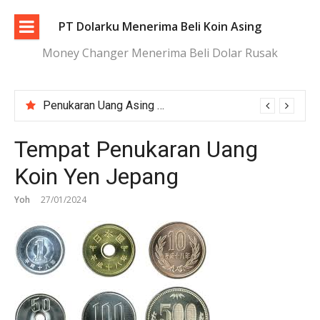
Lompat
ke
PT Dolarku Menerima Beli Koin Asing
konten
Money Changer Menerima Beli Dolar Rusak
Penukaran Uang Asing Jakarta Aman, Transparan, dan Terpercaya
Tukar Dolar Terdekat Jakarta dengan Proses Cepat dan Aman
Tempat Penukaran Uang
Koin Yen Jepang
Yoh
27/01/2024