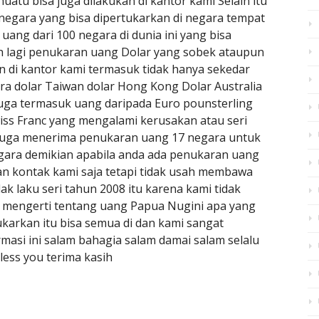
atu bisa juga dilakukan di kantor kami Selain itu
negara yang bisa dipertukarkan di negara tempat
uang dari 100 negara di dunia ini yang bisa
ah lagi penukaran uang Dolar yang sobek ataupun
an di kantor kami termasuk tidak hanya sekedar
ura dolar Taiwan dolar Hong Kong Dolar Australia
juga termasuk uang daripada Euro pounsterling
ss Franc yang mengalami kerusakan atau seri
i juga menerima penukaran uang 17 negara untuk
gara demikian apabila anda ada penukaran uang
an kontak kami saja tetapi tidak usah membawa
k laku seri tahun 2008 itu karena kami tidak
 mengerti tentang uang Papua Nugini apa yang
tukarkan itu bisa semua di dan kami sangat
rmasi ini salam bahagia salam damai salam selalu
less you terima kasih