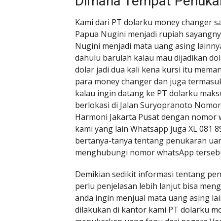
Dimana Tempat Penukar
Kami dari PT dolarku money changer s
Papua Nugini menjadi rupiah sayangny
Nugini menjadi mata uang asing lainny
dahulu barulah kalau mau dijadikan dola
dolar jadi dua kali kena kursi itu mem
para money changer dan juga termasu
kalau ingin datang ke PT dolarku mak
berlokasi di Jalan Suryopranoto Nomo
Harmoni Jakarta Pusat dengan nomor w
kami yang lain Whatsapp juga XL 081 89
bertanya-tanya tentang penukaran uan
menghubungi nomor whatsApp tersebut
Demikian sedikit informasi tentang pe
perlu penjelasan lebih lanjut bisa me
anda ingin menjual mata uang asing lai
dilakukan di kantor kami PT dolarku m