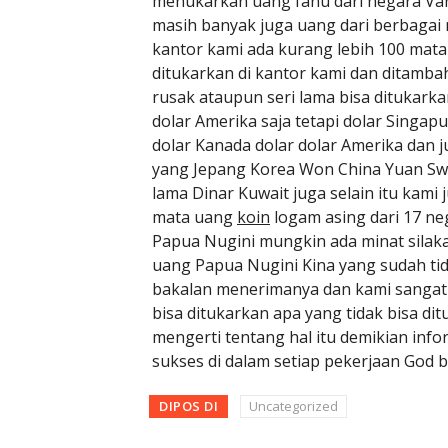
menukarkan uang fanu dari negara Vanu
masih banyak juga uang dari berbagai 
kantor kami ada kurang lebih 100 mata 
ditukarkan di kantor kami dan ditamb
rusak ataupun seri lama bisa ditukark
dolar Amerika saja tetapi dolar Singap
dolar Kanada dolar dolar Amerika dan 
yang Jepang Korea Won China Yuan Swi
lama Dinar Kuwait juga selain itu kam
mata uang
koin
logam asing dari 17 ne
Papua Nugini mungkin ada minat silak
uang Papua Nugini Kina yang sudah tida
bakalan menerimanya dan kami sangat
bisa ditukarkan apa yang tidak bisa di
mengerti tentang hal itu demikian info
sukses di dalam setiap pekerjaan God b
DIPOS DI
Uncategorized