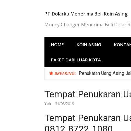
Lompat
ke
PT Dolarku Menerima Beli Koin Asing
konten
Money Changer Menerima Beli Dolar 
HOME
KOIN ASING
KONTAK
PAKET DARI LUAR KOTA
BREAKING:
Penukaran Uang Asing Jak
Tempat Penukaran Ua
Yoh
31/08/2019
Tempat Penukaran U
0812.8722.1080