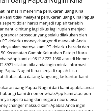
an Uang Papua Nugini Kina
aat ini masih menerima penukaran uang Kina
a kami tidak melayani penukaran uang Cina Papua
a seperti
dolar
harus menjadi rupiah terlebih
r nanti dihitung lagi tikus lagi rupiah menjadi
ang standar prosedur yang selalu dilakukan oleh
k PT dolarku money changer di manakah Anda
sudnya alam matnya kami PT dolarku berada dan
r 50 Kecamatan Gambir Kelurahan Petojo Utara
hatsApp kami di 0812 8722 1080 atau di Nomor
2 8927 silakan bila anda ingin minta informasi
g Papua Nugini Kina menjadi rupiah bisa
 di atas atau datang langsung ke kantor kami
nukaran uang Papua Nugini dari kami apabila anda
nghubungi kami di nomor whatsApp kami atau pun
nnya seperti uang dari negara nauru bisa
oney changer maksud kami Apabila Anda ingin