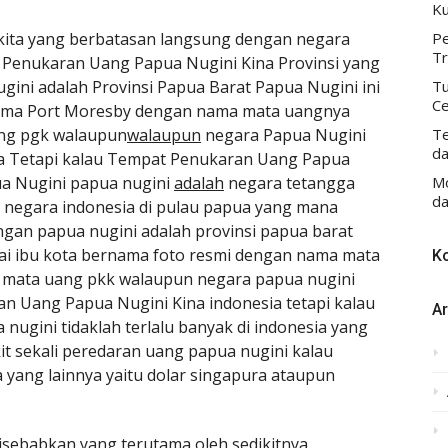
Ku
kita yang berbatasan langsung dengan negara
Pe
Tr
 Penukaran Uang Papua Nugini Kina Provinsi yang
ini adalah Provinsi Papua Barat Papua Nugini ini
Tu
Ce
ama Port Moresby dengan nama mata uangnya
ang pgk walaupun
walaupun
negara Papua Nugini
Te
da
a Tetapi kalau Tempat Penukaran Uang Papua
ua Nugini papua nugini
adalah
negara tetangga
Mo
da
 negara indonesia di pulau papua yang mana
ngan papua nugini adalah provinsi papua barat
ai ibu kota bernama foto resmi dengan nama mata
K
e mata uang pkk walaupun negara papua nugini
 Uang Papua Nugini Kina indonesia tetapi kalau
Ar
ugini tidaklah terlalu banyak di indonesia yang
it sekali peredaran uang papua nugini kalau
 yang lainnya yaitu dolar singapura ataupun
isebabkan yang terutama oleh sedikitnya