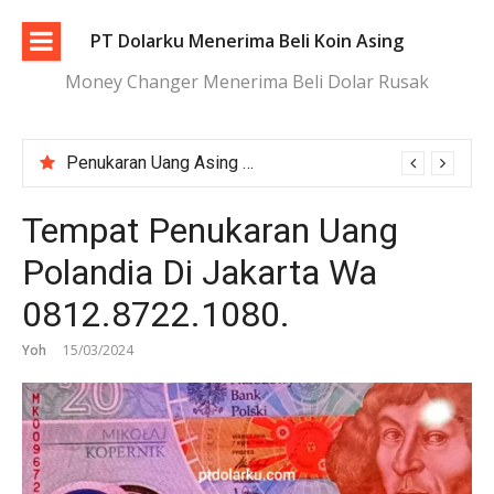
Lompat
ke
PT Dolarku Menerima Beli Koin Asing
konten
Money Changer Menerima Beli Dolar Rusak
Tukar Dolar Terdekat Jakarta dengan Proses Cepat dan Aman
Tempat Penukaran Uang
Polandia Di Jakarta Wa
0812.8722.1080.
Yoh
15/03/2024