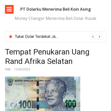
Lompat
ke
PT Dolarku Menerima Beli Koin Asing
konten
Money Changer Menerima Beli Dolar Rusak
Tukar Dolar Terdekat Jakarta dengan Proses Cepat dan Aman
Tempat Penukaran Uang
Rand Afrika Selatan
Yoh
13/02/2024