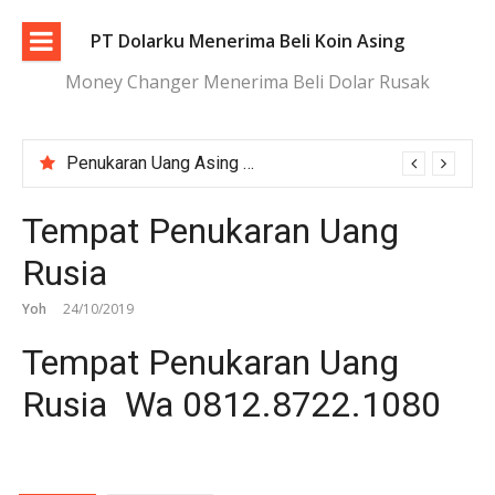
Lompat
ke
PT Dolarku Menerima Beli Koin Asing
konten
Money Changer Menerima Beli Dolar Rusak
Penukaran Uang Asing Jakarta Aman, Transparan, dan Terpercaya
Tempat Penukaran Uang
Rusia
Yoh
24/10/2019
Tempat Penukaran Uang
Rusia Wa 0812.8722.1080