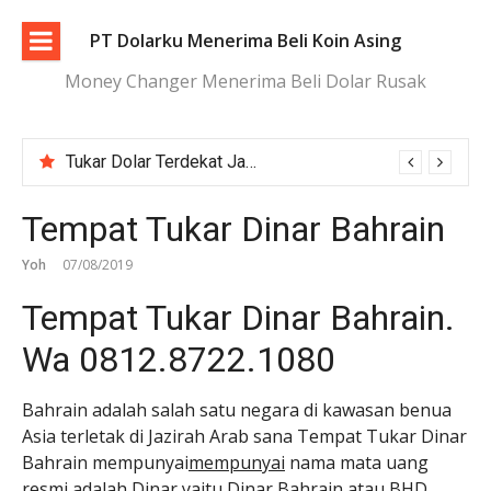
Lompat
ke
PT Dolarku Menerima Beli Koin Asing
konten
Money Changer Menerima Beli Dolar Rusak
Tukar Dolar Terdekat Jakarta dengan Proses Cepat dan Aman
Tempat Tukar Dinar Bahrain
Yoh
07/08/2019
Tempat Tukar Dinar Bahrain.
Wa 0812.8722.1080
Bahrain adalah salah satu negara di kawasan benua
Asia terletak di Jazirah Arab sana Tempat Tukar Dinar
Bahrain mempunyai
mempunyai
nama mata uang
resmi adalah Dinar yaitu Dinar Bahrain atau BHD