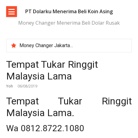
Lompat
ke
PT Dolarku Menerima Beli Koin Asing
konten
Money Changer Menerima Beli Dolar Rusak
Money Changer Jakarta | Layanan Aman dan Kurs Transparan
Penukaran Uang Asing Jakarta Aman, Transparan, dan Terpercaya
Tukar Dolar Terdekat Jakarta dengan Proses Cepat dan Aman
Tempat Tukar Ringgit
Tempat Tukar Koin Asing di Jakarta | Aman dan Terpercaya
Malaysia Lama
Yoh
06/08/2019
Tempat Tukar Ringgit
Malaysia Lama.
Wa 0812.8722.1080